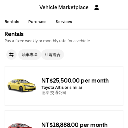
Vehicle Marketplace
Rentals
Purchase
Services
Rentals
Pay a fixed weekly or monthly rate for a vehicle.
油車專區
油電混合
NT$25,500.00 per month
Toyota Altis or similar
德泰 交通公司
NT$18,888.00 per month